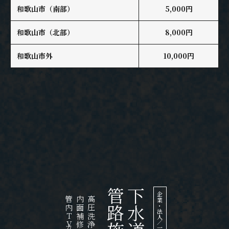
和歌山市（南部）
5,000円
和歌山市（北部）
8,000円
和歌山市外
10,000円
下水道管
企業・法人／一般家庭
内面補修工事
高圧洗浄工事