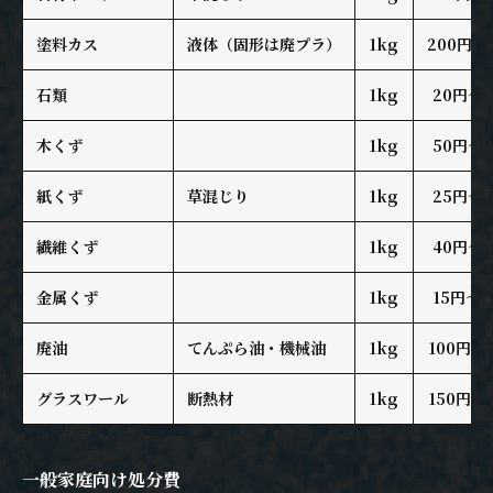
塗料カス
液体（固形は廃プラ）
1kg
200円～
石類
1kg
20円～
木くず
1kg
50円～
紙くず
草混じり
1kg
25円～
繊維くず
1kg
40円～
金属くず
1kg
15円～
廃油
てんぷら油・機械油
1kg
100円～
グラスワール
断熱材
1kg
150円～
一般家庭向け処分費