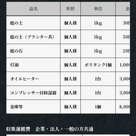
品名
形状
単位
金額
庭の土
個人様
1kg
30円
庭の土（プランター共）
個人様
1kg
50円
庭の石
個人様
1kg
20円
灯油
個人様
ポリタンク1個
1,000
オイルヒーター
個人様
1台
3,000
コンプレッサー付除湿器
個人様
1台
3,000
金庫等
個人様
1個
8,000
収集運搬費 企業・法人・一般の方共通