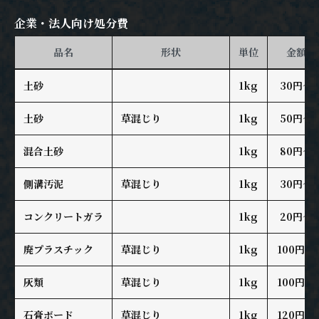
企業・法人向け処分費
品名
形状
単位
金額
土砂
1kg
30円～
土砂
草混じり
1kg
50円～
混合土砂
1kg
80円～
側溝汚泥
草混じり
1kg
30円～
コンクリートガラ
1kg
20円～
廃プラスチック
草混じり
1kg
100円～
灰類
草混じり
1kg
100円～
石膏ボード
草混じり
1kg
120円～