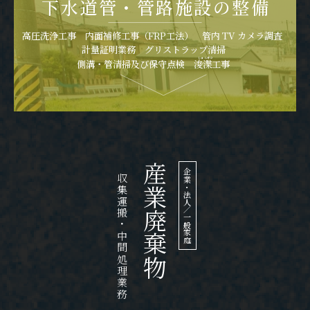
下水道管・管路施設の整備
高圧洗浄工事 内面補修工事（FRP工法） 管内 TV カメラ調査
計量証明業務 グリストラップ清掃
しゅんせつ
側溝・管清掃及び保守点検 浚渫工事
産業廃棄物
企業・法人／一般家庭
収集運搬・中間処理業務