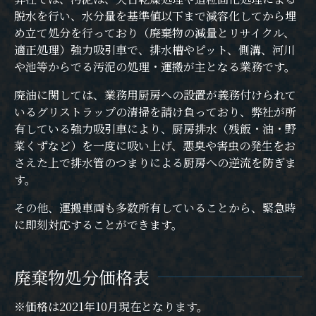
脱水を行い、水分量を基準値以下まで減容化してから埋
め立て処分を行っており（廃棄物の減量とリサイクル、
適正処理）強力吸引車で、排水槽やピット、側溝、河川
や池等からでる汚泥の処理・運搬が主となる業務です。
廃油に関しては、業務用厨房への設置が義務付けられて
いるグリストラップの清掃を請け負っており、弊社が所
有している強力吸引車により、厨房排水（残飯・油・野
菜くずなど）を一度に吸い上げ、悪臭や害虫の発生をお
さえた上で排水管のつまりによる厨房への逆流を防ぎま
す。
その他、運搬車両も多数所有していることから、緊急時
に即刻対応することができます。
廃棄物処分価格表
※価格は2021年10月現在となります。