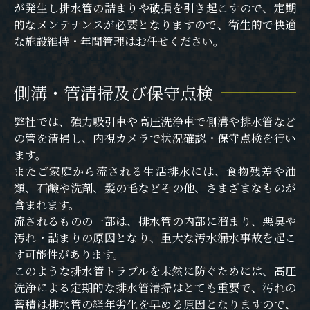
が発生し排水管の詰まりや破損を引き起こすので、定期
的なメンテナンスが必要となりますので、衛生的で快適
な施設維持・年間管理はお任せください。
側溝・管清掃及び保守点検
弊社では、強力吸引車や高圧洗浄車で側溝や排水管など
の管を清掃し、内視カメラで状況確認・保守点検を行い
ます。
またご家庭から流される生活排水には、食物残差や油
類、石鹼や洗剤、髪の毛などその他、さまざまなものが
含まれます。
流されるものの一部は、排水管の内部に溜まり、悪臭や
汚れ・詰まりの原因となり、重大な汚水漏水事故を起こ
す可能性があります。
このような排水管トラブルを未然に防ぐためには、高圧
洗浄による定期的な排水管清掃はとても重要で、汚れの
蓄積は排水管の経年劣化を早める原因となりますので、