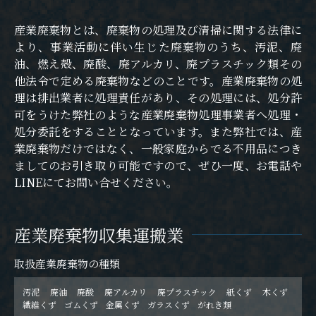
産業廃棄物とは、廃棄物の処理及び清掃に関する法律に
より、事業活動に伴い生じた廃棄物のうち、汚泥、廃
油、燃え殻、廃酸、廃アルカリ、廃プラスチック類その
他法令で定める廃棄物などのことです。産業廃棄物の処
理は排出業者に処理責任があり、その処理には、処分許
可をうけた弊社のような産業廃棄物処理事業者へ処理・
処分委託をすることとなっています。また弊社では、産
業廃棄物だけではなく、一般家庭からでる不用品につき
ましてのお引き取り可能ですので、ぜひ一度、お電話や
LINEにてお問い合せください。
産業廃棄物収集運搬業
取扱産業廃棄物の種類
汚泥
廃油
廃酸
廃アルカリ
廃プラスチック
紙くず
木くず
繊維くず
ゴムくず
金属くず
ガラスくず
がれき類